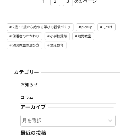
2
3
次のページ
1
2歳・3歳から始める学びの習慣づくり
pickup
しつけ
保護者のかかわり
小学校受験
幼児教室
幼児教室の選び方
幼児教育
カテゴリー
お知らせ
コラム
アーカイブ
ア
ー
カ
最近の投稿