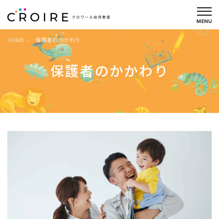
内
容
MENU
を
HOME
保護者のかかわり
ス
キ
保護者のかかわり
ッ
プ