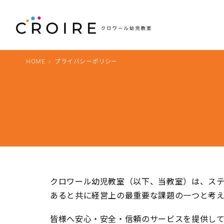
内
容
を
ス
キ
HOME
プライバシーポリシー
ッ
プ
クロワール幼児教室（以下、当教室）は、ス
あると共に経営上の最重要な課題の一つと考え
皆様へ安心・安全・信頼のサービスを提供し