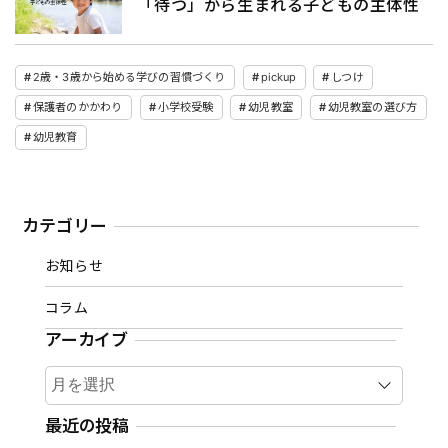
「待つ」から生まれる子どもの主体性
2歳・3歳から始める学びの習慣づくり
pickup
しつけ
保護者のかかわり
小学校受験
幼児教室
幼児教室の選び方
幼児教育
カテゴリー
お知らせ
コラム
アーカイブ
ア
ー
カ
最近の投稿
イ