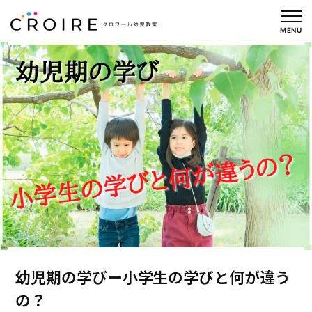
内
容
MENU
を
ス
キ
ッ
プ
幼児期の学びー小学生の学びと何が違う
の？