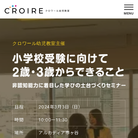
内
容
MENU
を
ス
キ
クロワール幼児教室主催
ッ
プ
日程
2024年3月3日（日）
時間
10:00ー11:30
場所
アルカディア市ヶ谷