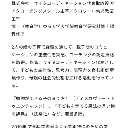
株式会社 サイタコーディネーション代表取締役 サ
イタコーチングスクール主宰／クロワール幼児教室
主宰
博士（教育学）東京大学大学院教育学研究科博士課
程修了
2人の娘の子育て経験を通して、親子間のコミュニ
ケーションの重要性を実感、コーチングの認定資格
を取得。以降、サイタコーディネーション代表とし
て、子どもの主体性、思考力、表現力を育む家庭環
境作り、母親の社会的役割を拡げる活動を行ってい
る。
『勉強ができる子の育て方』 （ディスカヴァー・ト
ゥエンティワン） 、『子どもを育てる魔法の言い換
え辞典』（扶桑社）など、著書多数。
2019年 文部科学省男女共同参画推進のための学